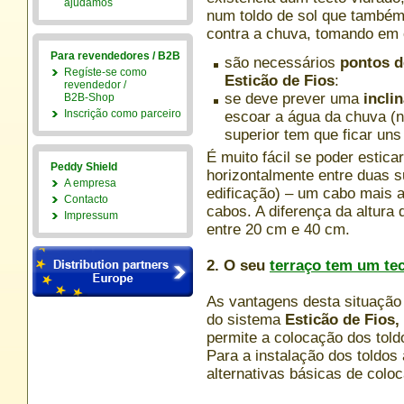
ajudamos
num toldo de sol que também
contra a chuva, tomando em 
Para revendedores / B2B
são necessários
pontos d
Regíste-se como
Esticão de Fios
:
revendedor /
se deve prever uma
incli
B2B-Shop
Inscrição como parceiro
escoar a água da chuva (na
superior tem que ficar uns
É muito fácil se poder estica
Peddy Shield
horizontalmente entre duas su
A empresa
edificação) – um cabo mais al
Contacto
cabos. A diferença da altura
Impressum
entre 20 cm e 40 cm.
2. O seu
terraço tem um te
As vantagens desta situação 
do sistema
Esticão de Fios,
permite a colocação dos told
Para a instalação dos toldos
alternativas básicas de colo