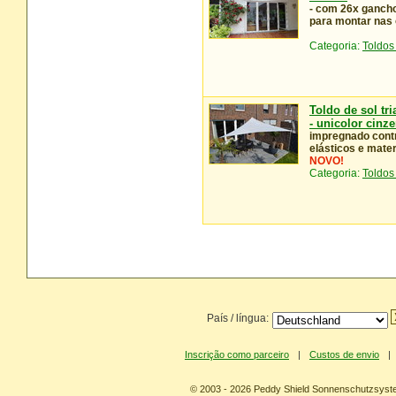
- com 26x gancho
para montar nas o
Categoria:
Toldos
Toldo de sol tr
- unicolor cinze
impregnado contr
elásticos e mate
NOVO!
Categoria:
Toldos
País / língua:
Inscrição como parceiro
|
Custos de envio
|
© 2003 - 2026 Peddy Shield Sonnenschutzsy