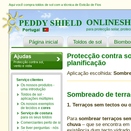
Aqui você compra toldos de sol com a técnica de Esticão de Fios
ONLINES
para protecção solar, protec
Página inicial
Toldos de sol
Biombos
Protecção contra sol
planificação
Aplicação escolhida:
Sombre
Serviço clientes
Os nossos produtos -
uma introdução
Sombreado de terr
Toldos de sol -
aplicações múltiples
Os nossos exemplos
1. Terraços sem tectos ou 
de tecidos e
cores
Serviço de costura
para os seus toldos
Para
sombrear terraços se
Comerciantes perto de si
chuva
– que se encontra em
Se tiver perguntas - nós
existência dum tecto vidrad