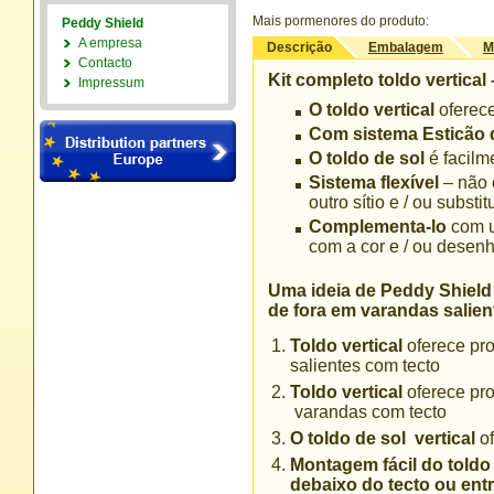
Mais pormenores do produto:
Peddy Shield
A empresa
Descrição
Embalagem
M
Contacto
Kit completo toldo vertical
Impressum
O toldo vertical
oferece
Com sistema Esticão 
O toldo de sol
é facil
Sistema flexível
– não 
outro sítio e / ou substit
Complementa-lo
com 
com a cor e / ou desen
Uma ideia de Peddy Shield
de fora em varandas salien
Toldo vertical
oferece pro
salientes com tecto
Toldo vertical
oferece pro
varandas com tecto
O toldo de sol
vertical
o
Montagem fácil do toldo
debaixo do tecto ou entr