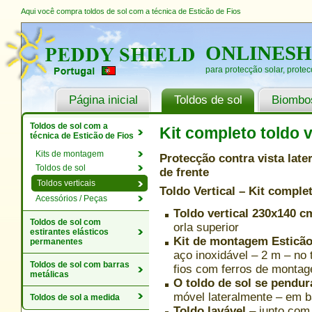
Aqui você compra toldos de sol com a técnica de Esticão de Fios
ONLINES
para protecção solar, protec
Página inicial
Toldos de sol
Biombos
Toldos de sol com a
Kit completo toldo v
técnica de Esticão de Fios
Kits de montagem
Protecção contra vista late
Toldos de sol
de frente
Toldos verticais
Toldo Vertical – Kit comple
Acessórios / Peças
Toldo vertical 230x140 
Toldos de sol com
orla superior
estirantes elásticos
Kit de montagem Esticão
permanentes
aço inoxidável – 2 m – no 
Toldos de sol com barras
fios com ferros de monta
metálicas
O toldo de sol se pendu
móvel lateralmente – em ba
Toldos de sol a medida
Toldo lavável
– junto com