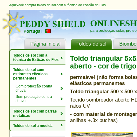
Aqui você compra toldos de sol com a técnica de Esticão de Fios
ONLINES
para protecção solar, protec
Página inicial
Toldos de sol
Biombos
Toldos de sol com a
Toldo triangular 5x
técnica de Esticão de Fios
aberto - cor de trigo
Toldos de sol com
estirantes elásticos
permeável (não forma bolas
permanentes
elásticos permanentes
Com protecção contra
chuva
Toldo triangular 500 x 500 x
Sem protecção contra
Tecido sombreador aberto HDP
chuva
raios UV
Toldos de sol com barras
- com material de montag
metálicas
anilhas +.3x buchas)
Toldos de sol a medida