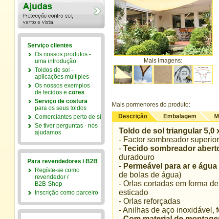
Serviço clientes
Os nossos produtos -
Mais imagens:
uma introdução
Toldos de sol -
aplicações múltiples
Os nossos exemplos
de tecidos e
cores
Serviço de costura
Mais pormenores do produto:
para os seus toldos
Descrição
Embalagem
M
Comerciantes perto de si
Se tiver perguntas - nós
Toldo de sol triangular 5,0 
ajudamos
- Factor sombreador superio
-
Tecido sombreador aber
duradouro
Para revendedores / B2B
- Permeável para ar e água
Regíste-se como
de bolas de água)
revendedor /
- Orlas cortadas em forma de
B2B-Shop
esticado
Inscrição como parceiro
- Orlas reforçadas
- Anilhas de aço inoxidável, 
-
Com material de montag