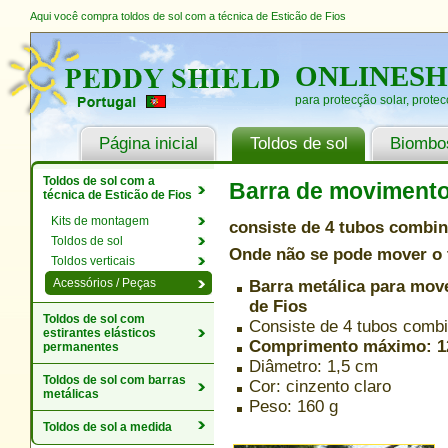
Aqui você compra toldos de sol com a técnica de Esticão de Fios
ONLINES
para protecção solar, protec
Página inicial
Toldos de sol
Biombos
Toldos de sol com a
Barra de movimento
técnica de Esticão de Fios
Kits de montagem
consiste de 4 tubos combin
Toldos de sol
Onde não se pode mover o
Toldos verticais
Acessórios / Peças
Barra metálica para move
de Fios
Toldos de sol com
Consiste de 4 tubos comb
estirantes elásticos
Comprimento máximo: 1
permanentes
Diâmetro: 1,5 cm
Toldos de sol com barras
Cor: cinzento claro
metálicas
Peso: 160 g
Toldos de sol a medida