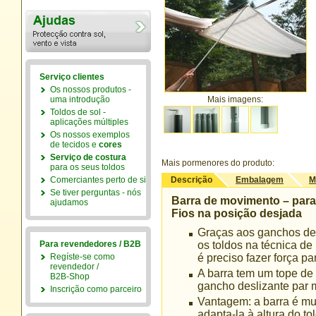
Serviço clientes
Os nossos produtos -
uma introdução
Mais imagens:
Toldos de sol -
aplicações múltiples
Os nossos exemplos
de tecidos e
cores
Serviço de costura
Mais pormenores do produto:
para os seus toldos
Comerciantes perto de si
Descrição
Embalagem
M
Se tiver perguntas - nós
Barra de movimento – para 
ajudamos
Fios na posição desjada
Graças aos ganchos desl
Para revendedores / B2B
os toldos na técnica d
Regíste-se como
é preciso fazer força p
revendedor /
A barra tem um tope de 
B2B-Shop
gancho deslizante par 
Inscrição como parceiro
Vantagem: a barra é mui
adapta-la à altura do to