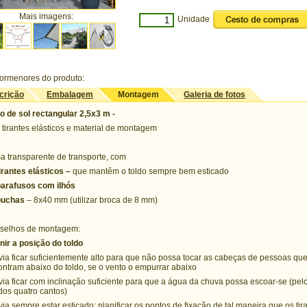
Mais imagens:
Unidade
ormenores do produto:
crição
Embalagem
Montagem
Galeria de fotos
o de sol rectangular 2,5x3 m -
tirantes elásticos e material de montagem
a transparente de transporte, com
irantes elásticos –
que mantêm o toldo sempre bem esticado
parafusos com ilhós
buchas
– 8x40 mm (utilizar broca de 8 mm)
selhos de montagem:
nir a posição do toldo
via ficar suficientemente alto para que não possa tocar as cabeças de pessoas qu
ntram abaixo do toldo, se o vento o empurrar abaixo
via ficar com inclinação suficiente para que a água da chuva possa escoar-se (pe
dos quatro cantos)
via sempre estar esticado: planificar os pontos de fixação de tal maneira que os tir