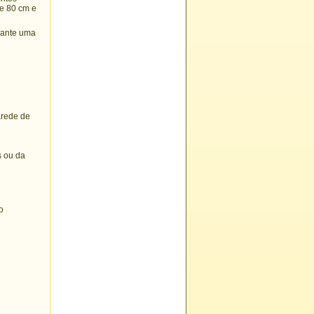
re 80 cm e
diante uma
arede de
s ou da
o