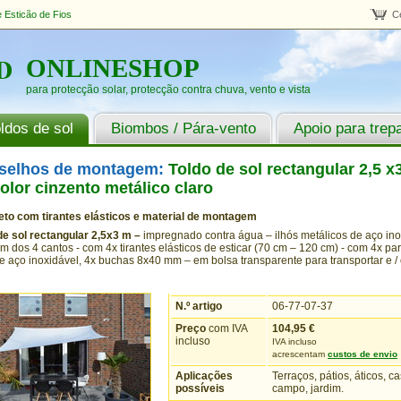
 Esticão de Fios
C
ONLINESHOP
para protecção solar, protecção contra chuva, vento e vista
ldos de sol
Biombos / Pára-vento
Apoio para trep
selhos de montagem:
Toldo de sol rectangular 2,5 x
olor cinzento metálico claro
to com tirantes elásticos e material de montagem
de sol rectangular 2,5x3 m –
impregnado contra água – ilhós metálicos de aço in
m dos 4 cantos - com 4x tirantes elásticos de esticar (70 cm – 120 cm) - com 4x p
de aço inoxidável, 4x buchas 8x40 mm – em bolsa transparente para transportar e /
N.º artigo
06-77-07-37
Preço
com IVA
104,95
€
incluso
IVA incluso
acrescentam
custos de envio
Aplicações
Terraços, pátios, áticos, c
possíveis
campo, jardim.