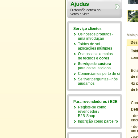
Serviço clientes
Os nossos produtos -
Mais p
uma introdução
Des
Toldos de sol -
aplicações múltiples
Told
Os nossos exemplos
com 
de tecidos e
cores
Serviço de costura
para os seus toldos
Bols
Comerciantes perto de si
4x t
Se tiver perguntas - nós
ajudamos
4x 
4x 
Para revendedores / B2B
Con
Regíste-se como
Defi
revendedor /
B2B-Shop
- de
enco
Inscrição como parceiro
- de
um 
- de