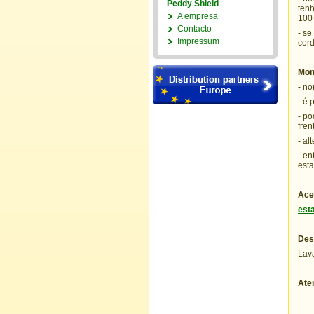
Peddy Shield
tenh
A empresa
100
Contacto
- se
Impressum
cord
Mon
- no
- é 
- po
fren
- al
- en
est
Ace
est
Des
Lava
Ate