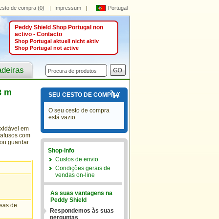
esto de compra (0)
|
Impressum
|
Portugal
Peddy Shield Shop Portugal non
activo - Contacto
Shop Portugal aktuell nicht aktiv
Shop Portugal not active
adeiras
3 m
SEU CESTO DE COMPRA
O seu cesto de compra
está vazio.
oxidável em
arafusos com
 ou guardar.
Shop-Info
Custos de envio
Condições gerais de
vendas on-line
As suas vantagens na
Peddy Shield
asas de
Respondemos às suas
perguntas