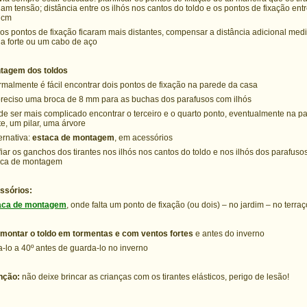
am tensão; distância entre os ilhós nos cantos do toldo e os pontos de fixação ent
 cm
 os pontos de fixação ficaram mais distantes, compensar a distância adicional me
a forte ou um cabo de aço
tagem dos toldos
rmalmente é fácil encontrar dois pontos de fixação na parede da casa
preciso uma broca de 8 mm para as buchas dos parafusos com ilhós
de ser mais complicado encontrar o terceiro e o quarto ponto, eventualmente na p
te, um pilar, uma árvore
ternativa:
estaca de montagem
, em acessórios
fiar os ganchos dos tirantes nos ilhós nos cantos do toldo e nos ilhós dos parafuso
aca de montagem
ssórios:
aca de montagem
, onde falta um ponto de fixação (ou dois) – no jardim – no terraç
montar o toldo em tormentas e com ventos fortes
e antes do inverno
-lo a 40º antes de guarda-lo no inverno
nção:
não deixe brincar as crianças com os tirantes elásticos, perigo de lesão!