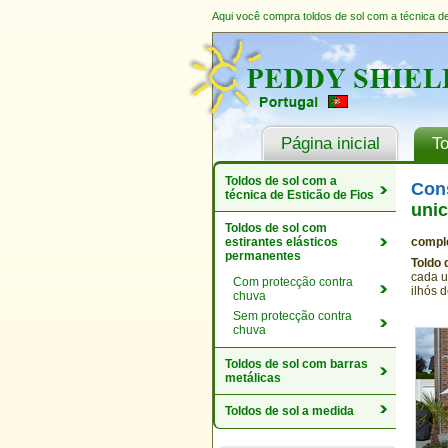
Aqui você compra toldos de sol com a técnica de
Página inicial
To
Toldos de sol com a
Con
técnica de Esticão de Fios
unic
Toldos de sol com
estirantes elásticos
comple
permanentes
Toldo 
cada u
Com protecção contra
ilhós 
chuva
Sem protecção contra
chuva
Toldos de sol com barras
metálicas
Toldos de sol a medida