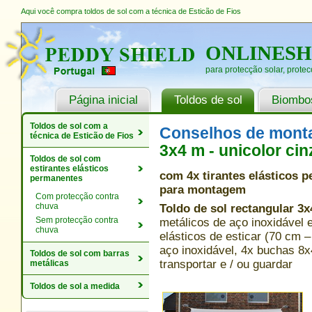
Aqui você compra toldos de sol com a técnica de Esticão de Fios
ONLINES
para protecção solar, protec
Página inicial
Toldos de sol
Biombos
Toldos de sol com a
Conselhos de mont
técnica de Esticão de Fios
3x4 m - unicolor cin
Toldos de sol com
estirantes elásticos
com 4x tirantes elásticos 
permanentes
para montagem
Com protecção contra
chuva
Toldo de sol rectangular 3x
Sem protecção contra
metálicos de aço inoxidável 
chuva
elásticos de esticar (70 cm 
aço inoxidável, 4x buchas 8
Toldos de sol com barras
transportar e / ou guardar
metálicas
Toldos de sol a medida