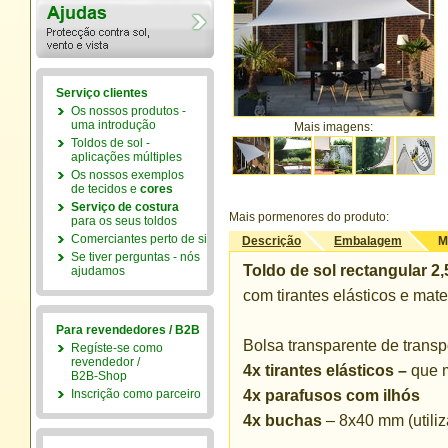
Serviço clientes
Os nossos produtos -
uma introdução
Mais imagens:
Toldos de sol -
aplicações múltiples
Os nossos exemplos
de tecidos e
cores
Serviço de costura
Mais pormenores do produto:
para os seus toldos
Comerciantes perto de si
Descrição
Embalagem
M
Se tiver perguntas - nós
Toldo de sol rectangular 2,
ajudamos
com tirantes elásticos e mat
Para revendedores / B2B
Bolsa transparente de transp
Regíste-se como
revendedor /
4x tirantes elásticos –
que m
B2B-Shop
Inscrição como parceiro
4x parafusos com ilhós
4x buchas
– 8x40 mm (utili