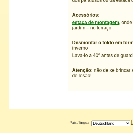
dos parafusos ou da estaca
Acessórios:
estaca de montagem
, onde
jardim – no terraço
Desmontar o toldo em torm
inverno
Lava-lo a 40º antes de guard
Atenção:
não deixe brincar a
de lesão!
País / língua: